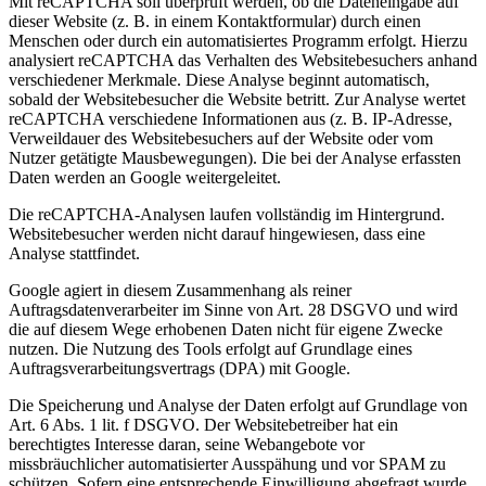
Mit reCAPTCHA soll überprüft werden, ob die Dateneingabe auf
dieser Website (z. B. in einem Kontaktformular) durch einen
Menschen oder durch ein automatisiertes Programm erfolgt. Hierzu
analysiert reCAPTCHA das Verhalten des Websitebesuchers anhand
verschiedener Merkmale. Diese Analyse beginnt automatisch,
sobald der Websitebesucher die Website betritt. Zur Analyse wertet
reCAPTCHA verschiedene Informationen aus (z. B. IP-Adresse,
Verweildauer des Websitebesuchers auf der Website oder vom
Nutzer getätigte Mausbewegungen). Die bei der Analyse erfassten
Daten werden an Google weitergeleitet.
Die reCAPTCHA-Analysen laufen vollständig im Hintergrund.
Websitebesucher werden nicht darauf hingewiesen, dass eine
Analyse stattfindet.
Google agiert in diesem Zusammenhang als reiner
Auftragsdatenverarbeiter im Sinne von Art. 28 DSGVO und wird
die auf diesem Wege erhobenen Daten nicht für eigene Zwecke
nutzen. Die Nutzung des Tools erfolgt auf Grundlage eines
Auftragsverarbeitungsvertrags (DPA) mit Google.
Die Speicherung und Analyse der Daten erfolgt auf Grundlage von
Art. 6 Abs. 1 lit. f DSGVO. Der Websitebetreiber hat ein
berechtigtes Interesse daran, seine Webangebote vor
missbräuchlicher automatisierter Ausspähung und vor SPAM zu
schützen. Sofern eine entsprechende Einwilligung abgefragt wurde,