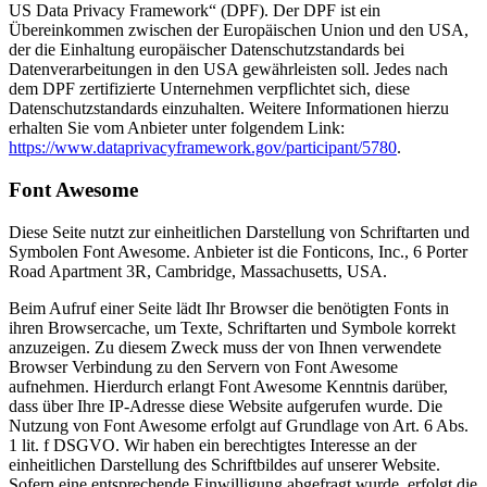
US Data Privacy Framework“ (DPF). Der DPF ist ein
Übereinkommen zwischen der Europäischen Union und den USA,
der die Einhaltung europäischer Datenschutzstandards bei
Datenverarbeitungen in den USA gewährleisten soll. Jedes nach
dem DPF zertifizierte Unternehmen verpflichtet sich, diese
Datenschutzstandards einzuhalten. Weitere Informationen hierzu
erhalten Sie vom Anbieter unter folgendem Link:
https://www.dataprivacyframework.gov/participant/5780
.
Font Awesome
Diese Seite nutzt zur einheitlichen Darstellung von Schriftarten und
Symbolen Font Awesome. Anbieter ist die Fonticons, Inc., 6 Porter
Road Apartment 3R, Cambridge, Massachusetts, USA.
Beim Aufruf einer Seite lädt Ihr Browser die benötigten Fonts in
ihren Browsercache, um Texte, Schriftarten und Symbole korrekt
anzuzeigen. Zu diesem Zweck muss der von Ihnen verwendete
Browser Verbindung zu den Servern von Font Awesome
aufnehmen. Hierdurch erlangt Font Awesome Kenntnis darüber,
dass über Ihre IP-Adresse diese Website aufgerufen wurde. Die
Nutzung von Font Awesome erfolgt auf Grundlage von Art. 6 Abs.
1 lit. f DSGVO. Wir haben ein berechtigtes Interesse an der
einheitlichen Darstellung des Schriftbildes auf unserer Website.
Sofern eine entsprechende Einwilligung abgefragt wurde, erfolgt die