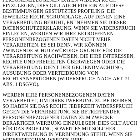
EINZULEGEN; DIES GILT AUCH FÜR EIN AUF DIESE
BESTIMMUNGEN GESTÜTZTES PROFILING. DIE
JEWEILIGE RECHTSGRUNDLAGE, AUF DENEN EINE
VERARBEITUNG BERUHT, ENTNEHMEN SIE DIESER
DATENSCHUTZERKLÄRUNG. WENN SIE WIDERSPRUCH
EINLEGEN, WERDEN WIR IHRE BETROFFENEN
PERSONENBEZOGENEN DATEN NICHT MEHR
VERARBEITEN, ES SEI DENN, WIR KÖNNEN
ZWINGENDE SCHUTZWÜRDIGE GRÜNDE FÜR DIE
VERARBEITUNG NACHWEISEN, DIE IHRE INTERESSEN,
RECHTE UND FREIHEITEN ÜBERWIEGEN ODER DIE
VERARBEITUNG DIENT DER GELTENDMACHUNG,
AUSÜBUNG ODER VERTEIDIGUNG VON
RECHTSANSPRÜCHEN (WIDERSPRUCH NACH ART. 21
ABS. 1 DSGVO).
WERDEN IHRE PERSONENBEZOGENEN DATEN
VERARBEITET, UM DIREKTWERBUNG ZU BETREIBEN,
SO HABEN SIE DAS RECHT, JEDERZEIT WIDERSPRUCH
GEGEN DIE VERARBEITUNG SIE BETREFFENDER
PERSONENBEZOGENER DATEN ZUM ZWECKE
DERARTIGER WERBUNG EINZULEGEN; DIES GILT AUCH
FÜR DAS PROFILING, SOWEIT ES MIT SOLCHER
DIREKTWERBUNG IN VERBINDUNG STEHT. WENN SIE
WIDERSPRECHEN, WERDEN IHRE