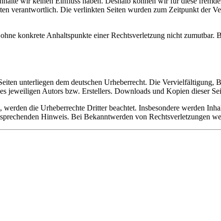
 Inhalte wir keinen Einfluss haben. Deshalb können wir für diese fremd
 Seiten verantwortlich. Die verlinkten Seiten wurden zum Zeitpunkt der
och ohne konkrete Anhaltspunkte einer Rechtsverletzung nicht zumutbar
n Seiten unterliegen dem deutschen Urheberrecht. Die Vervielfältigung,
 jeweiligen Autors bzw. Erstellers. Downloads und Kopien dieser Seite
n, werden die Urheberrechte Dritter beachtet. Insbesondere werden Inhal
tsprechenden Hinweis. Bei Bekanntwerden von Rechtsverletzungen wer